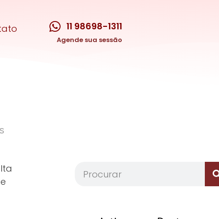
11 98698-1311
tato
Agende sua sessão
s
lta
 e